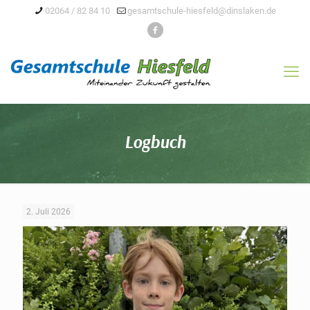
02064 / 82 84 10
gesamtschule-hiesfeld@dinslaken.de
Logbuch
2. Juli 2026