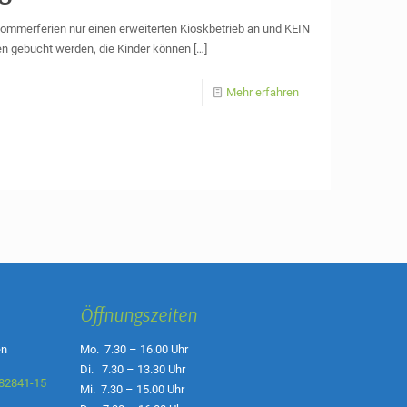
 Sommerferien nur einen erweiterten Kioskbetrieb an und KEIN
n gebucht werden, die Kinder können
[…]
Mehr erfahren
Öffnungszeiten
en
Mo. 7.30 – 16.00 Uhr
Di. 7.30 – 13.30 Uhr
82841-15
Mi. 7.30 – 15.00 Uhr