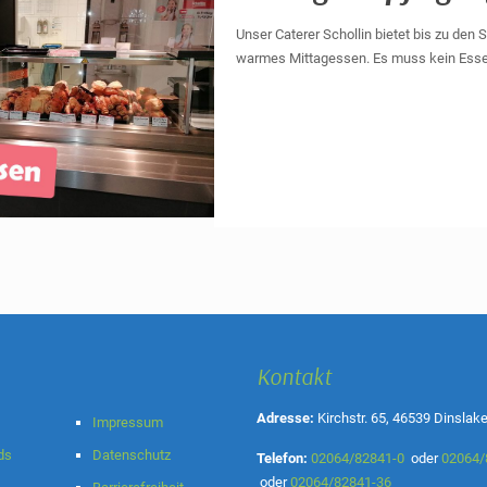
Unser Caterer Schollin bietet bis zu den
warmes Mittagessen. Es muss kein Esse
Kontakt
Adresse:
Kirchstr. 65, 46539 Dinslak
Impressum
ds
Datenschutz
Telefon:
02064/82841-0
oder
02064/
oder
02064/82841-36