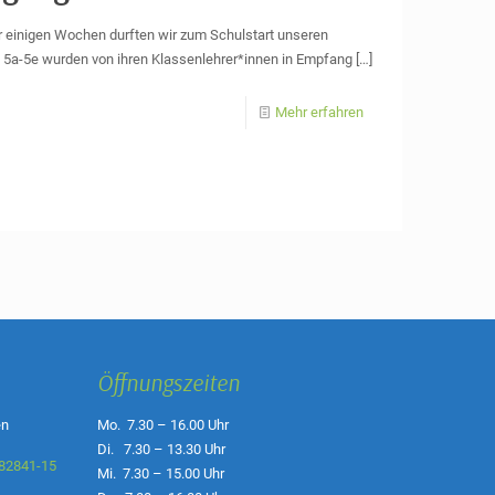
or einigen Wochen durften wir zum Schulstart unseren
 5a-5e wurden von ihren Klassenlehrer*innen in Empfang
[…]
Mehr erfahren
Öffnungszeiten
en
Mo. 7.30 – 16.00 Uhr
Di. 7.30 – 13.30 Uhr
82841-15
Mi. 7.30 – 15.00 Uhr