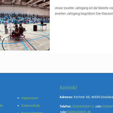
Unser zweiter Jahrgang ist da! Bereits v
zweiten Jahrgang begrüßen! Die Klassen
Kontakt
Adresse:
Kirchstr. 65, 46539 Dinslak
Impressum
ds
Datenschutz
Telefon:
02064/82841-0
oder
02064/
oder
02064/82841-36