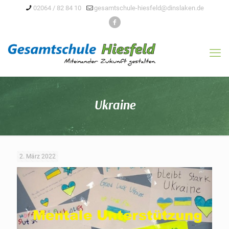
02064 / 82 84 10
gesamtschule-hiesfeld@dinslaken.de
Ukraine
2. März 2022