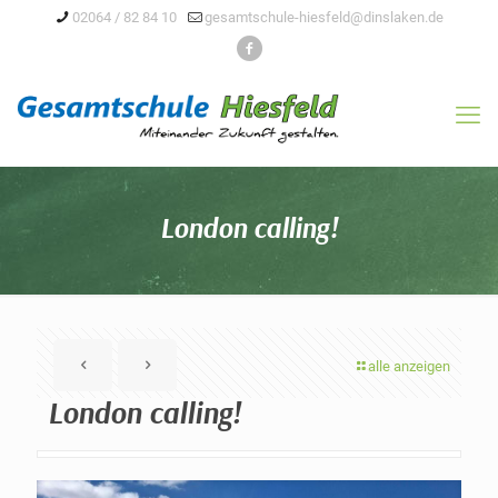
02064 / 82 84 10
gesamtschule-hiesfeld@dinslaken.de
London calling!
alle anzeigen
London calling!