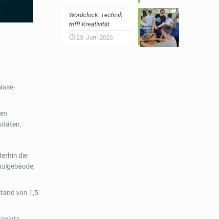
Wordclock: Technik
trifft Kreativität
23. Juni 2026
Nase-
nen
vitäten.
terhin die
hulgebäude,
stand von 1,5