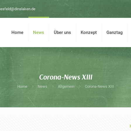
iesfeld@dinslaken.de
Home
News
Über uns
Konzept
Ganztag
Corona-News XIII
Home
News
Allgemein
Corona-News XIII