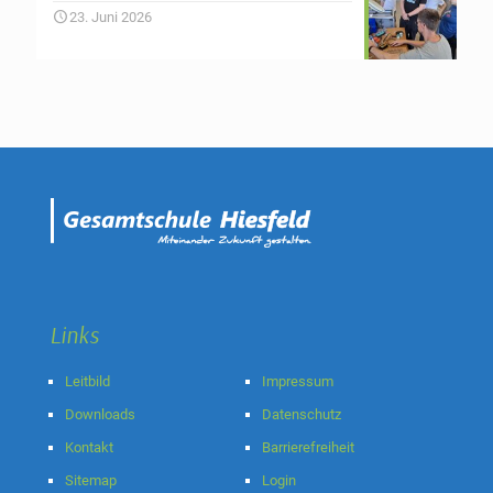
23. Juni 2026
Links
Leitbild
Impressum
Downloads
Datenschutz
Kontakt
Barrierefreiheit
Sitemap
Login